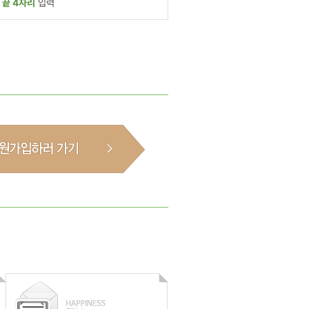
 끝 4자리
입력