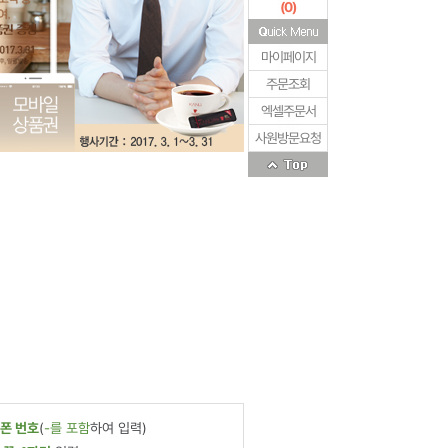
(
0
)
마이페이지
주문조회
엑셀주문서
사원방문요청
폰 번호
(
-를 포함
하여 입력)