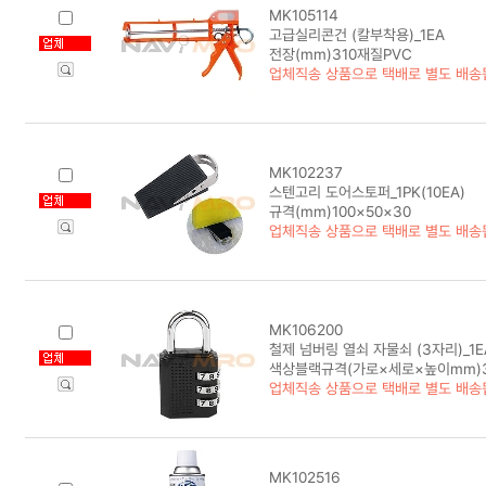
MK105114
고급실리콘건 (칼부착용)_1EA
전장(mm)310재질PVC
업체직송 상품으로 택배로 별도 배송
MK102237
스텐고리 도어스토퍼_1PK(10EA)
규격(mm)100×50×30
업체직송 상품으로 택배로 별도 배송
MK106200
철제 넘버링 열쇠 자물쇠 (3자리)_1E
색상블랙규격(가로×세로×높이mm)32
업체직송 상품으로 택배로 별도 배송
MK102516