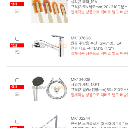
실리콘 헤라_1EA
규격(가로×세로mm)20×310구분소
업체직송 상품으로 택배로 별도 배송
MK107666
원홀 주방용 수전 (SM710)_1EA
연결 너트 규격(A)15 (1/2")
업체직송 상품으로 택배로 별도 배송
MK104008
샤워기 세트_1SET
규격(지름Ø×전장mm)80×210호스길
업체직송 상품으로 택배로 별도 배송
MK102244
현관문 도어클로저 (S-630(ㄱ))_1E