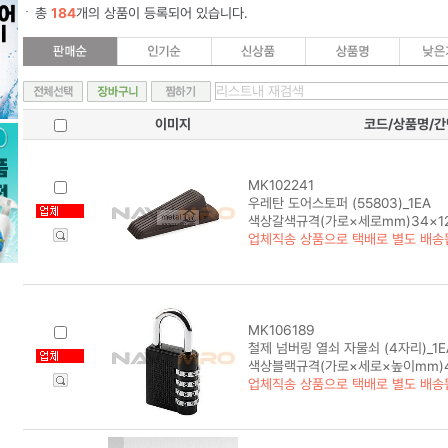
총
184
개의 상품이 등록되어 있습니다.
이미지
코드/상품명/
MK102241
우레탄 도어스토퍼 (55803)_1EA
색상갈색규격(가로×세로mm)34×12
업체직송 상품으로 택배로 별도 배송
MK106189
철제 넘버링 열쇠 자물쇠 (4자리)_1E
색상블랙규격(가로×세로×높이mm)40
업체직송 상품으로 택배로 별도 배송