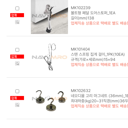
MK102239
볼트형 페달 도어스토퍼_1EA
길이(mm)138
업체직송 상품으로 택배로 별도 배송
MK101404
스텐 스프링 집게 걸이_1PK(10EA)
규격(가로×세로mm)15×94
업체직송 상품으로 택배로 별도 배송
MK102632
네오디뮴 고리 마그네트 (36mm)_1
최대하중(kg)20~31직경(mm)36두
업체직송 상품으로 택배로 별도 배송