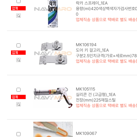
락카 스프레이_1EA
용량(ml)420색상백색자가검사번호D-A
0
업체직송 상품으로 택배로 별도 배송
MK106194
도어 키 걸고리_1EA
구분2.5인치규격(가로×세로mm)78
업체직송 상품으로 택배로 별도 배송
MK105115
실리콘 건 (고급형)_1EA
전장(mm)225재질스틸
업체직송 상품으로 택배로 별도 배송
MK109067