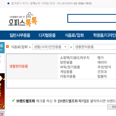
즐겨찾기 추가
|
고객
님의 거래점 안내 : 하나로씨엔씨
02-566-7913
식음료/잡화 >
생활/사무/안전용품
>
생활편의용품
터
쇼핑백/다용도파우치
행거
북
방한용품
캐리어
생활편의용품
바둑/장기용품
쿠션/방석
게임용품
건조대
자동차용품
텀블러
브랜드별조회
체크를 하신 후
[브랜드별조회 하기]
를 클릭하시면 브랜드