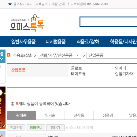
즐겨찾기 추가
|
고객
님의 거래점 안내 : 하나로씨엔씨
02-566-7913
식음료/잡화 >
생활/사무/안전용품
>
산업용품
터
글로브
와이퍼
산업용품
북
테이프류
실험기자재
총
5
개의 상품이 등록되어 있습니다.