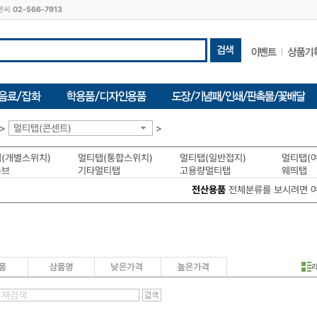
씨엔씨
02-566-7913
>
멀티탭(콘센트)
>
(개별스위치)
멀티탭(통합스위치)
멀티탭(일반접지)
멀티탭(
큐브
기타멀티탭
고용량멀티탭
웨띄탭
전산용품
전체분류를 보시려면 