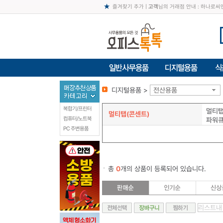
즐겨찾기 추가
|
고객
님의 거래점 안내 : 하나로
디지털용품 >
전산용품
복합기/프린터
멀티탭
멀티탭(콘센트)
컴퓨터/노트북
파워
PC 주변용품
총
0
개의 상품이 등록되어 있습니다.