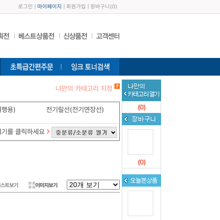
로그인
|
마이페이지
|
회원가입
|
장바구니
(
0
)
나만의 카테고리 지정
(
0
)
여행용)
전기릴선(전기연장선)
여기를 클릭하세요
(
0
)
리스트보기
이미지보기