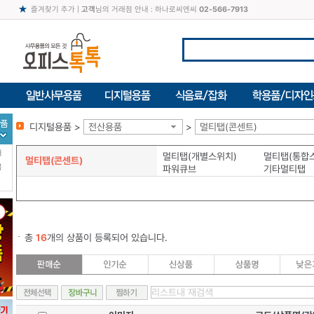
즐겨찾기 추가
|
고객
님의 거래점 안내 : 하나로씨엔씨
02-566-7913
디지털용품 >
전산용품
>
멀티탭(콘센트)
터
멀티탭(개별스위치)
멀티탭(통합
멀티탭(콘센트)
북
파워큐브
기타멀티탭
총
16
개의 상품이 등록되어 있습니다.