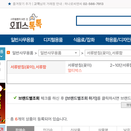
즐겨찾기 추가
|
고객
님의 거래점 안내 : 하나로씨엔씨
02-566-7913
일반사무용품 >
일반사무용품
>
서류받침(꽂이),서류함
터
서류받침(꽂이)
2~10단서류
서류받침(꽂이),서류함
북
멀티박스
브랜드별조회
체크를 하신 후
[브랜드별조회 하기]
를 클릭하시면 브랜드
총
6
개의 상품이 등록되어 있습니다.