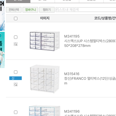
이미지
코드/상품명/
M341195
시스맥스)UP 시스템멀티박스(28097
50*208*278mm
M315416
창신)FRANCO 멀티박스(12단/싱글/
m
M341196
시스맥스)UP 시스템멀티박스(280974