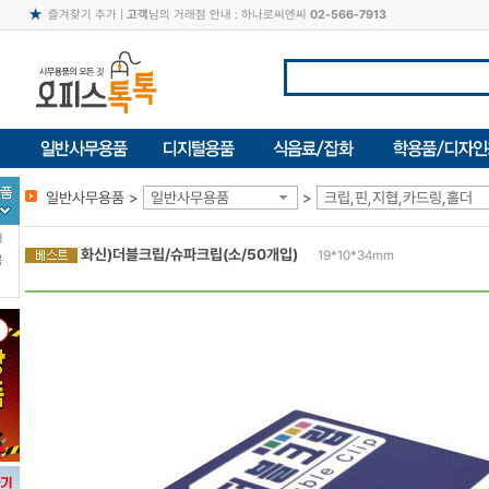
즐겨찾기 추가
|
고객
님의 거래점 안내 : 하나로씨엔씨
02-566-7913
일반사무용품 >
일반사무용품
>
크립,핀,지협,카드링,홀더
터
화신)더블크립/슈파크립(소/50개입)
19*10*34mm
북