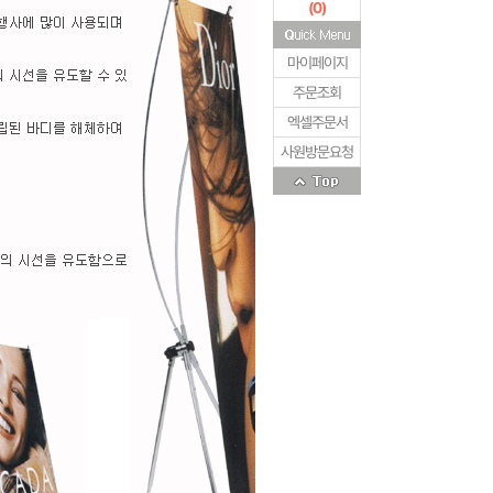
(
0
)
마이페이지
주문조회
엑셀주문서
사원방문요청