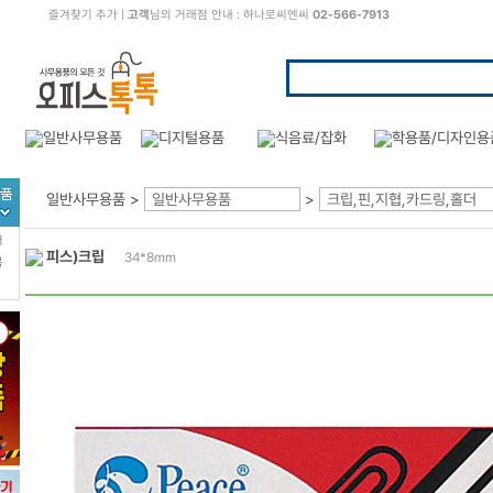
즐겨찾기 추가
|
고객
님의 거래점 안내 : 하나로씨엔씨
02-566-7913
일반사무용품 >
일반사무용품
>
크립,핀,지협,카드링,홀더
터
피스)크립
34*8mm
북