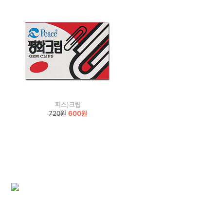
피스)크립
720원
600원