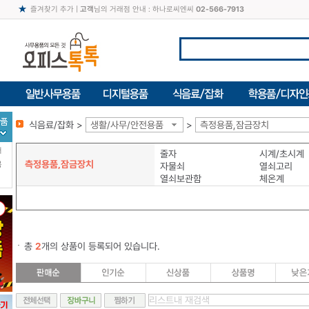
즐겨찾기 추가
|
고객
님의 거래점 안내 : 하나로씨엔씨
02-566-7913
식음료/잡화 >
생활/사무/안전용품
>
측정용품,잠금장치
터
줄자
시계/초시계
측정용품,잠금장치
북
자물쇠
열쇠고리
열쇠보관함
체온계
총
2
개의 상품이 등록되어 있습니다.