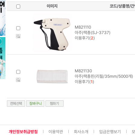
이미지
코드/상품명/
M821110
아주)택총(SJ-3737)
이용후기(
2
)
M821130
아주)택총핀(리필/35mm/5000개)
이용후기(
1
)
개인정보취급방침
이용약관
회사소개
입금은행보기