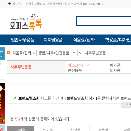
즐겨찾기 추가
|
고객
님의 거래점 안내 : 하나로씨엔씨
02-566-7913
식음료/잡화 >
생활/사무/안전용품
>
사무주변용품
터
마스크/귀마개
메가폰
사무주변용품
북
안전용품
의사봉
브랜드별조회
체크를 하신 후
[브랜드별조회 하기]
를 클릭하시면 브랜드
총
56
개의 상품이 등록되어 있습니다.