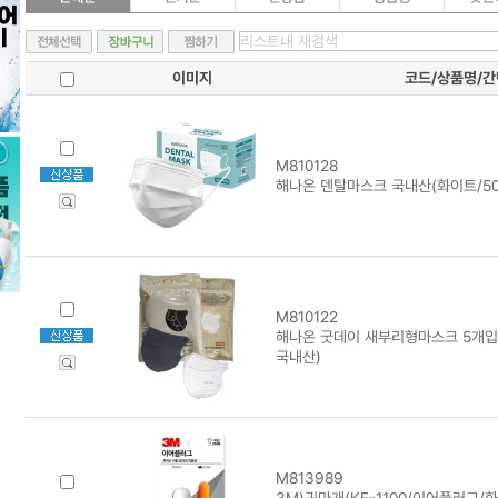
이미지
코드/상품명/
M810128
해나온 덴탈마스크 국내산(화이트/5
M810122
해나온 굿데이 새부리형마스크 5개입/
국내산)
M813989
3M)귀마개(KE-1100/이어플러그/