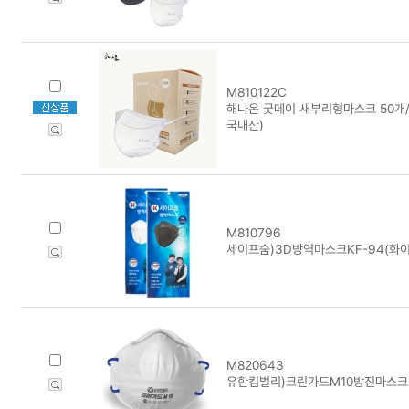
M810122C
해나온 굿데이 새부리형마스크 50개/화
국내산)
M810796
세이프숨)3D방역마스크KF-94(화이트
M820643
유한킴벌리)크린가드M10방진마스크2