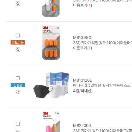
이용후기(
1
)
M813990
3M)귀마개리필(KE-1100/이어플러
이용후기(
1
)
M810120E
해나온 3D입체형 황사방역용마스크 1
4겹/국내산)
M822009
3M)귀마개(KE-1100/이어플러그/핑