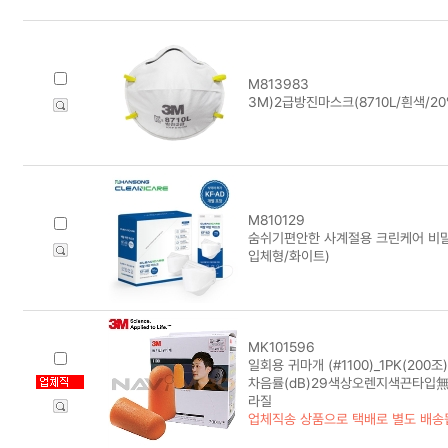
M813983
3M)2급방진마스크(8710L/흰색/20
M810129
숨쉬기편안한 사계절용 크린케어 비말차
입체형/화이트)
MK101596
일회용 귀마개 (#1100)_1PK(200조)
차음률(dB)29색상오렌지색끈타입無
라질
업체직송 상품으로 택배로 별도 배송