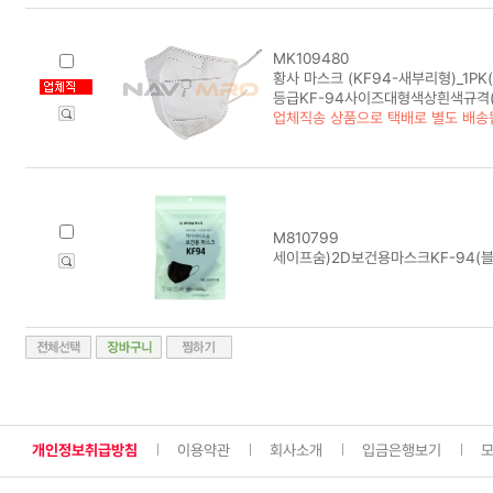
MK109480
황사 마스크 (KF94-새부리형)_1PK(
등급KF-94사이즈대형색상흰색규격(
업체직송 상품으로 택배로 별도 배송
M810799
세이프숨)2D보건용마스크KF-94(블
개인정보취급방침
이용약관
회사소개
입금은행보기