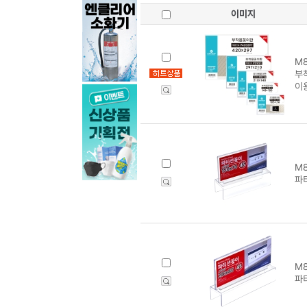
이미지
M8
부착
이
M8
파티
M8
파티