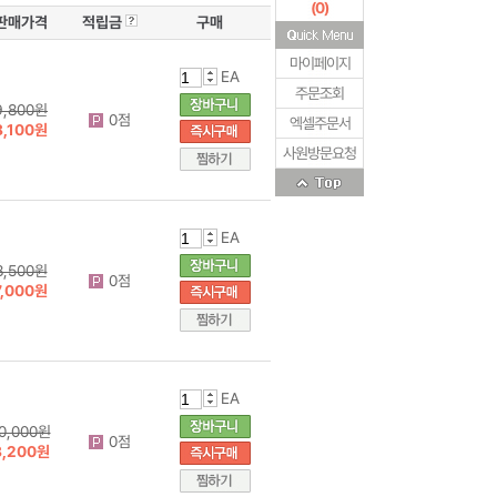
(
0
)
판매가격
적립금
구매
마이페이지
EA
주문조회
9,800원
0점
엑셀주문서
8,100원
사원방문요청
EA
8,500원
0점
7,000원
EA
0,000원
0점
8,200원