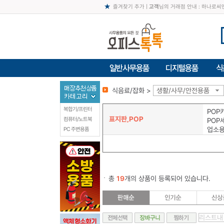
즐겨찾기 추가
|
고객
님의 거래점 안내 : 하나로
식음료/잡화 >
생활/사무/안전용품
복합기/프린터
POP
표지판,POP
컴퓨터/노트북
POP
업소
PC 주변용품
총
19
개의 상품이 등록되어 있습니다.