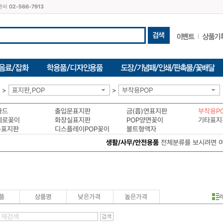
씨엔씨
02-566-7913
>
표지판,POP
>
부착용POP
카드
출입문표지판
금(흡)연표지판
부착용P
세로꽂이
화장실표지판
POP양면꽂이
기타표지
용표지판
디스플레이POP꽂이
볼트형액자
생활/사무/안전용품
전체분류를 보시려면 