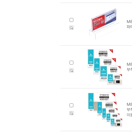
M8
파티
M8
부착
M8
부착
이