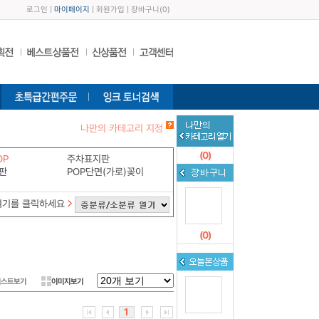
로그인
|
마이페이지
|
회원가입
|
장바구니
(
0
)
나만의 카테고리 지정
(
0
)
OP
주차표지판
판
POP단면(가로)꽂이
여기를 클릭하세요
(
0
)
리스트보기
이미지보기
1