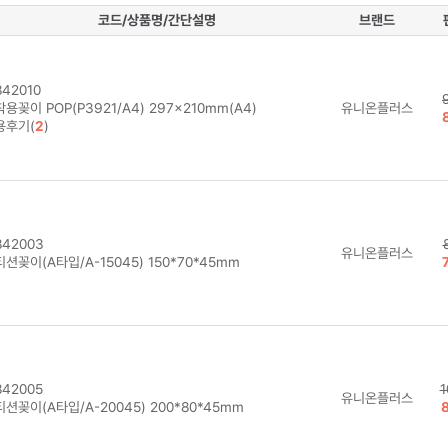
코드/상품명/간단설명
브랜드
42010
용꽂이 POP(P3921/A4) 297×210mm(A4)
유니온플러스
용후기(
2
)
42003
유니온플러스
션꽂이(A타입/A-15045) 150*70*45mm
42005
1
유니온플러스
션꽂이(A타입/A-20045) 200*80*45mm