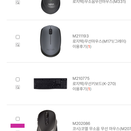
로지텍)무소음무선마우스(M331)
M211193
로지텍)무선마우스(M171/그레이)
이용후기(
1
)
M210775
로지텍)무선키보드(K-270)
이용후기(
1
)
M202086
코시)코엘 무소음 무선 마우스(M207