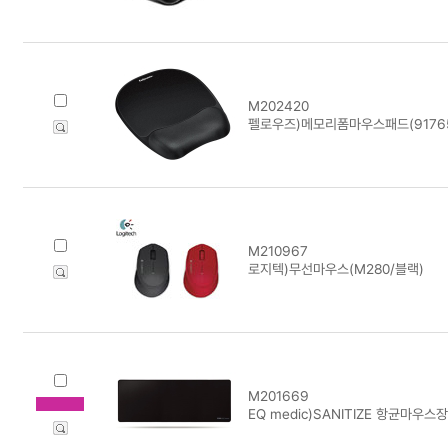
M202420
펠로우즈)메모리폼마우스패드(91765
M210967
로지텍)무선마우스(M280/블랙)
M201669
EQ medic)SANITIZE 항균마우스