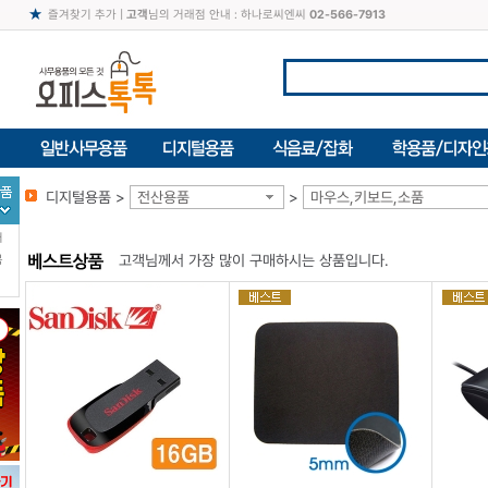
즐겨찾기 추가
|
고객
님의 거래점 안내 : 하나로씨엔씨
02-566-7913
디지털용품 >
전산용품
>
마우스,키보드,소품
터
고객님께서 가장 많이 구매하시는 상품입니다.
북