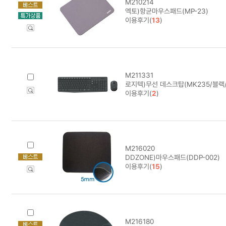
M210214
엑토)항균마우스패드(MP-23)
이용후기(
13
)
M211331
로지텍)무선 데스크탑(MK235/블
이용후기(
2
)
M216020
DDZONE)마우스패드(DDP-002)
이용후기(
15
)
M216180