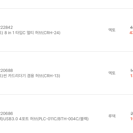
22842
4
엑토
) 8 in 1 타입C 멀티 허브(CRH-24)
4
20688
1
엑토
)씬 카드리더기 겸용 허브(CRH-13)
1
20686
2
루덱
)USB3.0 4포트 허브(PLC-011C/BTH-004C/블랙)
1