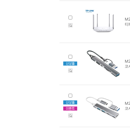
M2
티피
M2
코
M2
코시