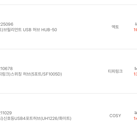
25096
엑토
토)브릴리언트 USB 허브 HUB-50
1
10678
1
티피링크
링크)스위칭 허브(5포트/SF1005D)
1
11029
1
COSY
시)신호등USB4포트허브(UH1226/화이트)
1