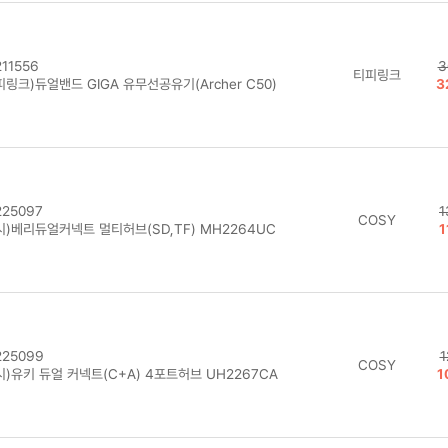
11556
3
티피링크
링크)듀얼밴드 GIGA 유무선공유기(Archer C50)
3
25097
1
COSY
시)베리듀얼커넥트 멀티허브(SD,TF) MH2264UC
1
25099
1
COSY
)유키 듀얼 커넥트(C+A) 4포트허브 UH2267CA
1