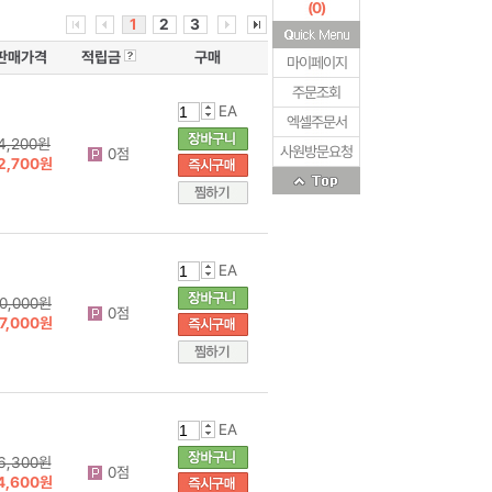
(
0
)
1
2
3
판매가격
적립금
구매
마이페이지
주문조회
EA
엑셀주문서
4,200원
사원방문요청
0점
2,700원
EA
0,000원
0점
7,000원
EA
6,300원
0점
4,600원