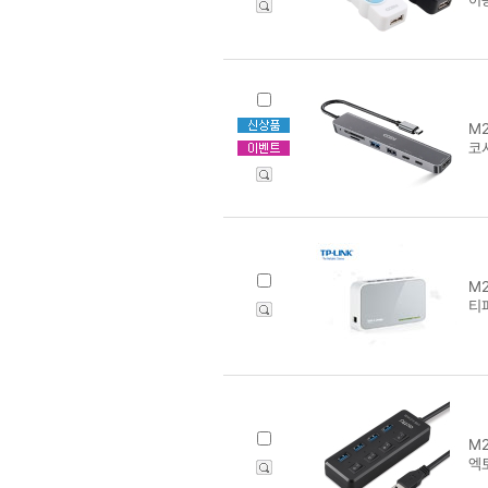
M2
코
M2
티피
M2
엑토