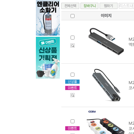
이미지
M2
엑토
M2
코시
M2
코
이