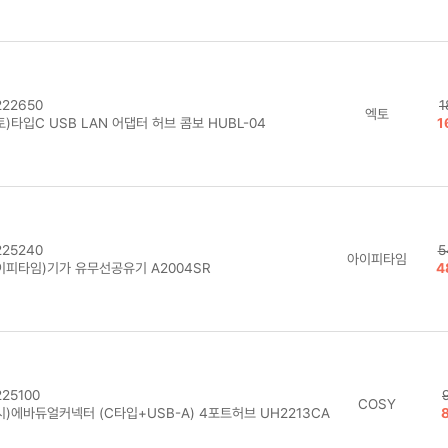
22650
1
엑토
)타입C USB LAN 어댑터 허브 콤보 HUBL-04
1
25240
5
아이피타임
이피타임)기가 유무선공유기 A2004SR
4
25100
COSY
시)에바듀얼커넥터 (C타입+USB-A) 4포트허브 UH2213CA