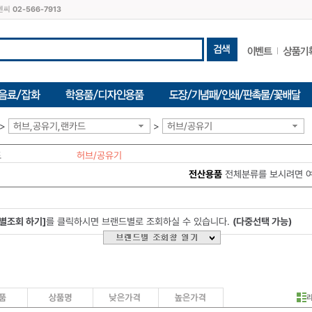
씨엔씨
02-566-7913
>
허브,공유기,랜카드
>
허브/공유기
드
허브/공유기
전산용품
전체분류를 보시려면 
별조회 하기]
를 클릭하시면 브랜드별로 조회하실 수 있습니다.
(다중선택 가능)