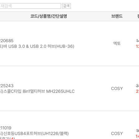
코드/상품명/간단설명
브랜드
20685
1
엑토
)바 USB 3.0 & USB 2.0 허브(HUB-36)
1
25243
3
COSY
)스콜C타입 8in1멀티허브 MH2265UHLC
2
11019
1
시)신호등USB4포트허브(UH1226/블랙)
COSY
1
용후기(
4
)