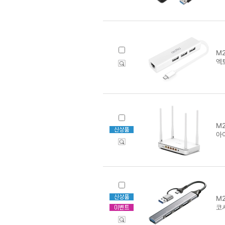
M2
엑토
M2
아
M2
코