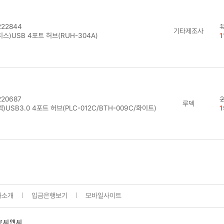
22844
1
기타제조사
스)USB 4포트 허브(RUH-304A)
1
20687
2
루덱
)USB3.0 4포트 허브(PLC-012C/BTH-009C/화이트)
1
사소개
입금은행보기
모바일사이트