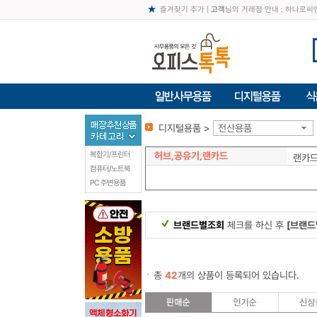
즐겨찾기 추가
|
고객
님의 거래점 안내 : 하나로
디지털용품 >
전산용품
허브,공유기,랜카드
복합기/프린터
랜카
컴퓨터/노트북
PC 주변용품
브랜드별조회
체크를 하신 후
[브랜드
총
42
개의 상품이 등록되어 있습니다.