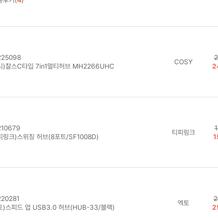
25098
2
COSY
시)찰스C타입 7in1멀티허브 MH2266UHC
2
10679
1
티피링크
링크)스위칭 허브(8포트/SF1008D)
1
20281
2
엑토
)스피드 업 USB3.0 허브(HUB-33/블랙)
2