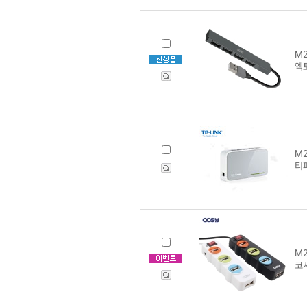
M2
엑
M2
티피
M2
코