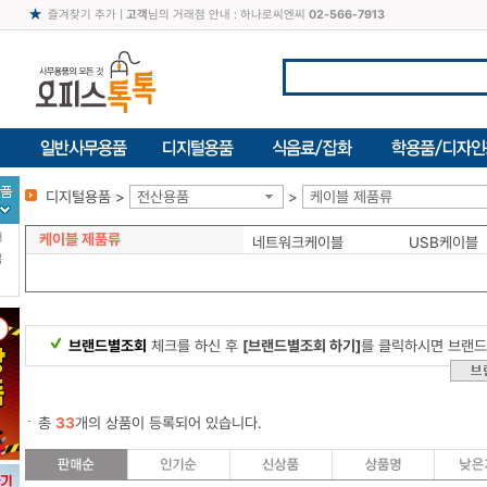
즐겨찾기 추가
|
고객
님의 거래점 안내 : 하나로씨엔씨
02-566-7913
디지털용품 >
전산용품
>
케이블 제품류
케이블 제품류
터
네트워크케이블
USB케이블
북
브랜드별조회
체크를 하신 후
[브랜드별조회 하기]
를 클릭하시면 브랜드
총
33
개의 상품이 등록되어 있습니다.