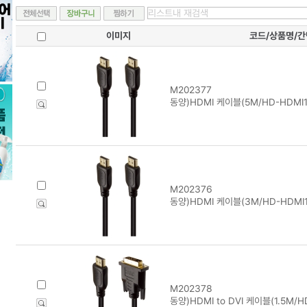
이미지
코드/상품명/
M202377
동양)HDMI 케이블(5M/HD-HDMI1
M202376
동양)HDMI 케이블(3M/HD-HDMI1
M202378
동양)HDMI to DVI 케이블(1.5M/H