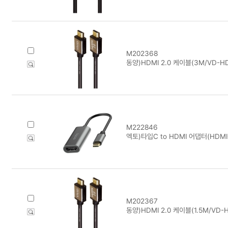
M202368
동양)HDMI 2.0 케이블(3M/VD-HD
M222846
엑토)타입C to HDMI 어댑터(HDMI-
M202367
동양)HDMI 2.0 케이블(1.5M/VD-H