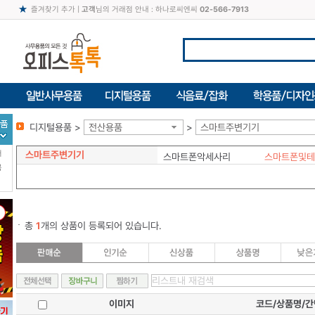
즐겨찾기 추가
|
고객
님의 거래점 안내 : 하나로씨엔씨
02-566-7913
디지털용품 >
전산용품
>
스마트주변기기
스마트주변기기
터
스마트폰악세사리
스마트폰및테
북
총
1
개의 상품이 등록되어 있습니다.
이미지
코드/상품명/