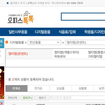
즐겨찾기 추가
|
고객
님의 거래점 안내 : 하나로씨엔씨
02-566-7913
디지털용품 >
전산용품
>
멀티탭(콘센트)
터
멀티탭(개별스위치)
멀티탭(통합
멀티탭(콘센트)
북
파워큐브
기타멀티탭
총
2
개의 상품이 등록되어 있습니다.