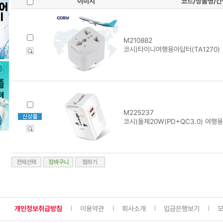
이미지
코드/상품명/
M210882
코시)타이니여행용아답터(TA1270)
M225237
코시)돌체20W(PD+QC3.0) 여행용
개인정보취급방침
이용약관
회사소개
입금은행보기