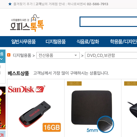
즐겨찾기 추가
|
고객
님의 거래점 안내 : 하나로씨엔씨
02-566-7913
디지털용품 >
전산용품
>
DVD,CD,보관함
터
고객님께서 가장 많이 구매하시는 상품입니다.
북