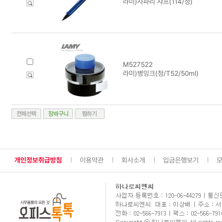
라미)사파리 샤프(114/청)
M527522
라미)병잉크(청/T52/50ml)
개인정보취급방침
이용약관
회사소개
입금은행보기