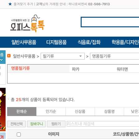
즐겨찾기 추가
|
고객
님의 거래점 안내 : 하나로씨엔씨
02-566-7913
일반사무용품 >
필기류
>
명품필기류
명품필기류
터
파카
워터맨
북
총
25
개의 상품이 등록되어 있습니다.
이미지
코드/상품명/