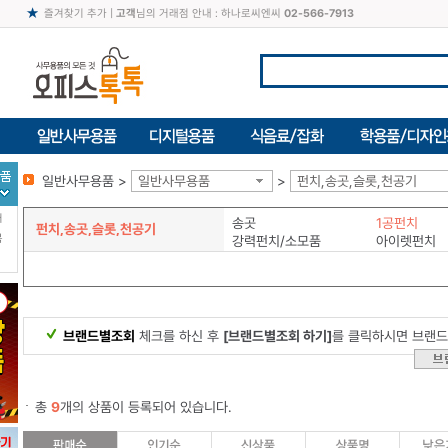
즐겨찾기 추가
|
고객
님의 거래점 안내 : 하나로씨엔씨
02-566-7913
일반사무용품 >
일반사무용품
>
펀치,송곳,슬롯,천공기
터
송곳
1공펀치
펀치,송곳,슬롯,천공기
북
강력펀치/소모품
아이렛펀치
브랜드별조회
체크를 하신 후
[브랜드별조회 하기]
를 클릭하시면 브랜드
총
9
개의 상품이 등록되어 있습니다.