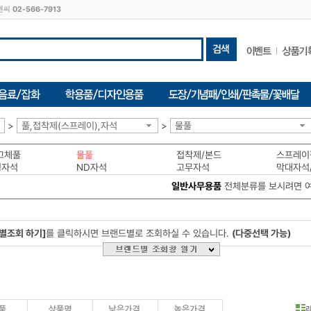
씨엔씨
02-566-7913
>
풀,접착제(스프레이),자석
>
물풀
고체풀
물풀
접착제/본드
스프레이
형자석
ND자석
고무자석
막대자석
일반사무용품
전체분류를 보시려면 
별조회 하기]
를 클릭하시면 브랜드별로 조회하실 수 있습니다.
(다중선택 가능)