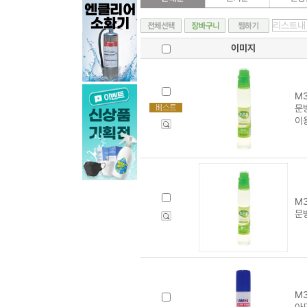
이미지
M3
문방
이
M3
문방
M3
아모