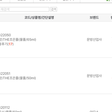
코드/상품명/간단설명
브랜드
22050
)THE조은풀(물풀/65ml)
문방산업사
용후기(
17
)
22051
문방산업사
)THE조은풀(물풀/50ml)
20112
스)물풀(50ml)
아모스