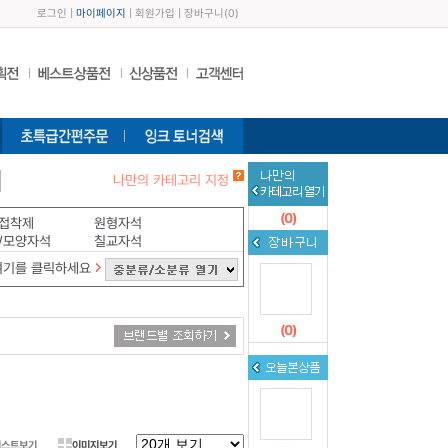
로그인
|
마이페이지
|
회원가입
|
장바구니
(
0
)
나만의 카테고리 지정
(
0
)
접착제
원형자석
/모양자석
칠교자석
여기를 클릭하세요
(
0
)
리스트보기
이미지보기