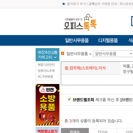
즐겨찾기 추가
|
고객
님의 거래점 안내 : 하나로
일반사무용품 >
일반사무용품
복합기/프린터
딱풀,
풀,접착제(스프레이),자석
컴퓨터/노트북
장구
PC 주변용품
브랜드별조회
체크를 하신 후
[브랜드
총
3
개의 상품이 등록되어 있습니다.