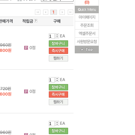
(
0
)
1
마이페이지
판매가격
적립금
구매
주문조회
엑셀주문서
EA
사원방문요청
960원
0점
800원
EA
720원
0점
600원
EA
960원
0점