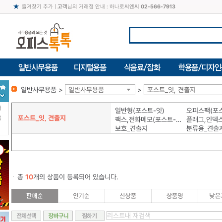
즐겨찾기 추가
|
고객
님의 거래점 안내 : 하나로씨엔씨
02-566-7913
일반사무용품 >
일반사무용품
>
포스트_잇, 견출지
터
일반형(포스트-잇)
오피스팩(포스
포스트_잇, 견출지
북
팩스,전화메모(포스트-잇)
보호_견출지
분류용_견출
총
10
개의 상품이 등록되어 있습니다.