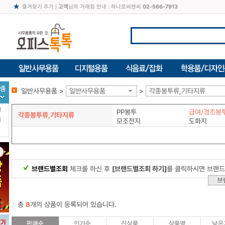
즐겨찾기 추가
|
고객
님의 거래점 안내 : 하나로씨엔씨
02-566-7913
일반사무용품 >
일반사무용품
>
각종봉투류,기타지류
터
PP봉투
급여/경조봉
각종봉투류,기타지류
북
모조전지
도화지
브랜드별조회
체크를 하신 후
[브랜드별조회 하기]
를 클릭하시면 브랜드
총
8
개의 상품이 등록되어 있습니다.