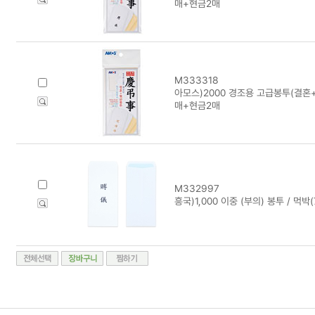
매+현금2매
M333318
아모스)2000 경조용 고급봉투(결혼+
매+현금2매
M332997
흥국)1,000 이중 (부의) 봉투 / 먹박(