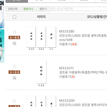
이미지
코드/상품명/
M333280
모든오피스)500 경조용 봉투(축결혼/
mm/10매
이용후기(
43
)
M333311
경조용 이중봉투(축결혼/먹박/7매)-일
이용후기(
5
)
M333300
모든오피스)500 경조용 봉투(부의/1