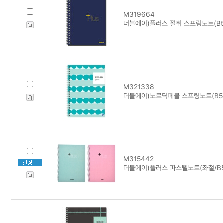
M319664
더블에이)플러스 절취 스프링노트(B5
M321338
더블에이)노르딕페블 스프링노트(B5
M315442
더블에이)플러스 파스텔노트(좌철/B5