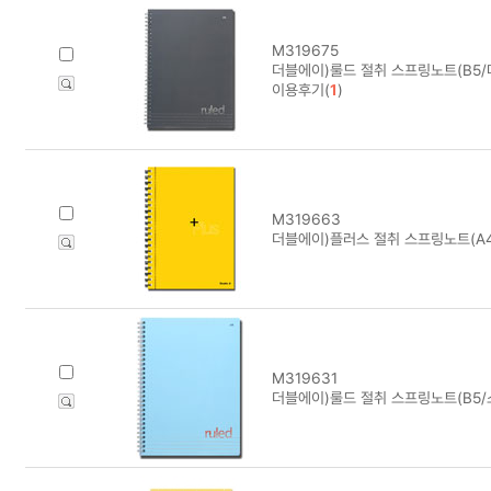
M319675
더블에이)룰드 절취 스프링노트(B5
이용후기(
1
)
M319663
더블에이)플러스 절취 스프링노트(A4
M319631
더블에이)룰드 절취 스프링노트(B5/