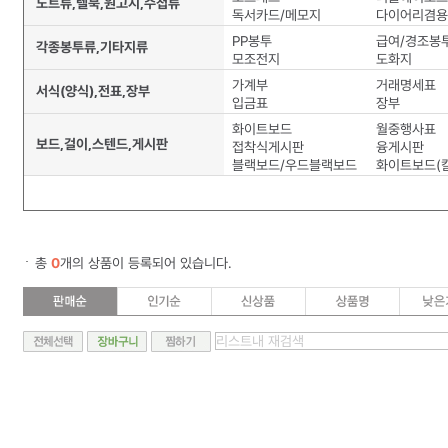
노트류,텔북,원고지,수첩류
독서카드/메모지
다이어리겸용
PP봉투
급여/경조봉
각종봉투류,기타지류
모조전지
도화지
가계부
거래명세표
서식(양식),전표,장부
입금표
장부
화이트보드
월중행사표
보드,걸이,스텐드,게시판
접착식게시판
융게시판
블랙보드/우드블랙보드
화이트보드(
총
0
개의 상품이 등록되어 있습니다.