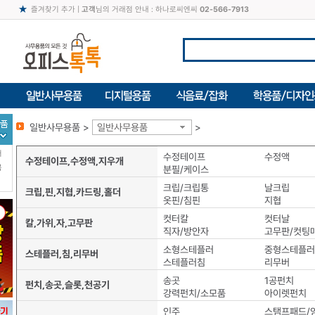
즐겨찾기 추가
|
고객
님의 거래점 안내 : 하나로씨엔씨
02-566-7913
일반사무용품 >
일반사무용품
>
터
수정테이프
수정액
수정테이프,수정액,지우개
북
분필/케이스
크립/크립통
날크립
크립,핀,지협,카드링,홀더
옷핀/침핀
지협
컷터칼
컷터날
칼,가위,자,고무판
직자/방안자
고무판/컷팅
소형스테플러
중형스테플러
스테플러,침,리무버
스테플러침
리무버
송곳
1공펀치
펀치,송곳,슬롯,천공기
강력펀치/소모품
아이렛펀치
인주
스탬프패드/