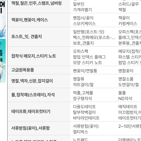
책철,철끈,인주,스탬프,넘버링
일부인
스피드/골무
가격라벨기
책철
펜접시/꽂이
책꽂이
책꽂이,펜꽂이,케이스
스모키케이스
키핑케이스
일반형(포스트-잇)
오피스팩(포스
포스트_잇, 견출지
팩스,전화메모(포스트-잇)
보호_견출지
분류용_견출
오피스팩
메모지(접착/
접착식 메모지,스티키 노트
팝업 인덱스 플래그
파스텔 스티
모양 스티키 노트
팝업 스티키 
고급원목용품
펜꽂이/연필통
명함꽂이
명찰류
명찰소품
명찰,액자,신문,잡지걸이
챠트걸이/철
도면걸이/철
딱풀,고체풀
물풀
풀,접착제(스프레이),자석
장구형자석
ND자석
다용도테이프
매직테이프
테이프류,테이프컷터기
탈부착벽걸이
바닥라인테이프
테이프컷터기
서류받침(꽂이)
2~10단서류
서류받침(꽂이),서류함
멀티박스
노트패드
더블에이노트