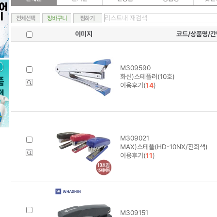
이미지
코드/상품명/
M309590
화신)스테플러(10호)
이용후기(
14
)
M309021
MAX)스테플(HD-10NX/진회색)
이용후기(
11
)
M309151