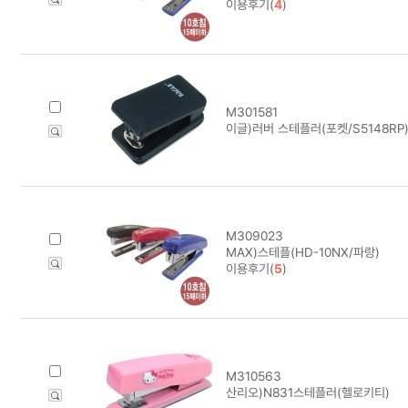
이용후기(
4
)
M301581
이글)러버 스테플러(포켓/S5148RP
M309023
MAX)스테플(HD-10NX/파랑)
이용후기(
5
)
M310563
산리오)N831스테플러(헬로키티)