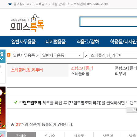
즐겨찾기 추가
|
고객
님의 거래점 안내 : 하나로씨엔씨
02-566-7913
일반사무용품 >
일반사무용품
>
스테플러,침,리무버
터
소형스테플러
중형스테플러
스테플러,침,리무버
북
스테플러침
리무버
브랜드별조회
체크를 하신 후
[브랜드별조회 하기]
를 클릭하시면 브랜드
총
27
개의 상품이 등록되어 있습니다.