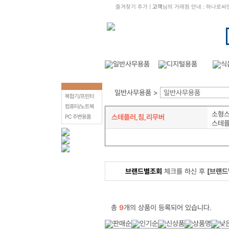
즐겨찾기 추가
|
고객
님의 거래점 안내 : 하나로
일반사무용품 >
일반사무용품
복합기/프린터
컴퓨터/노트북
소형
스테플러,침,리무버
PC 주변용품
스테
브랜드별조회
체크를 하신 후
[브랜드
총
9
개의 상품이 등록되어 있습니다.