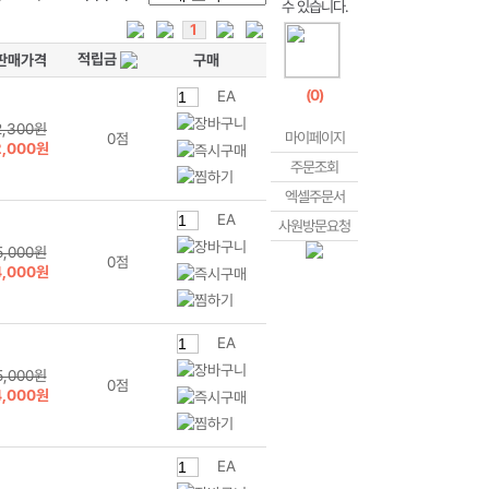
1
적립금
판매가격
구매
(
0
)
EA
2,300원
마이페이지
0점
2,000원
주문조회
엑셀주문서
EA
사원방문요청
5,000원
0점
4,000원
EA
5,000원
0점
4,000원
EA