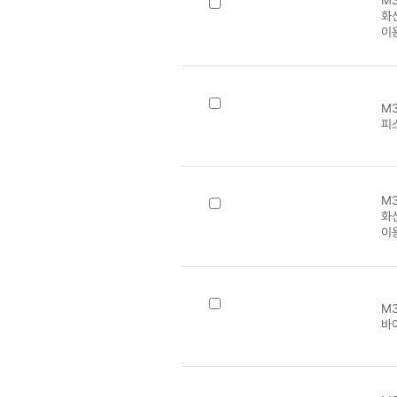
M3
화신
이
M
피
M3
화신
이
M3
바