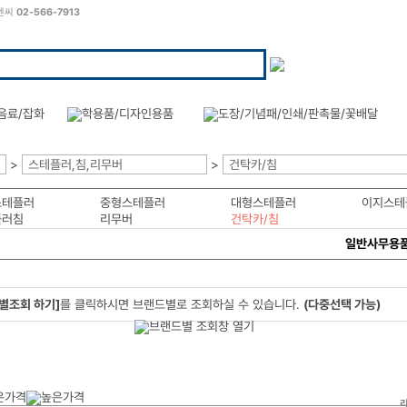
씨엔씨
02-566-7913
>
스테플러,침,리무버
>
건탁카/침
스테플러
중형스테플러
대형스테플러
이지스테
플러침
리무버
건탁카/침
일반사무용
별조회 하기]
를 클릭하시면 브랜드별로 조회하실 수 있습니다.
(다중선택 가능)