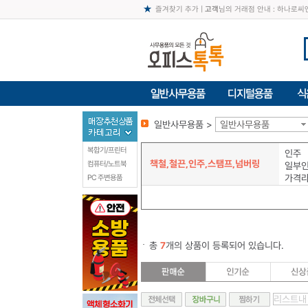
즐겨찾기 추가
|
고객
님의 거래점 안내 : 하나로
일반사무용품 >
일반사무용품
복합기/프린터
인주
책철,철끈,인주,스탬프,넘버링
컴퓨터/노트북
일부
가격
PC 주변용품
총
7
개의 상품이 등록되어 있습니다.