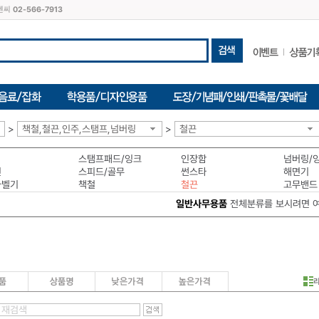
씨엔씨
02-566-7913
>
책철,철끈,인주,스탬프,넘버링
>
철끈
스탬프패드/잉크
인장함
넘버링/
인
스피드/골무
썬스타
해면기
라벨기
책철
철끈
고무밴드
일반사무용품
전체분류를 보시려면 