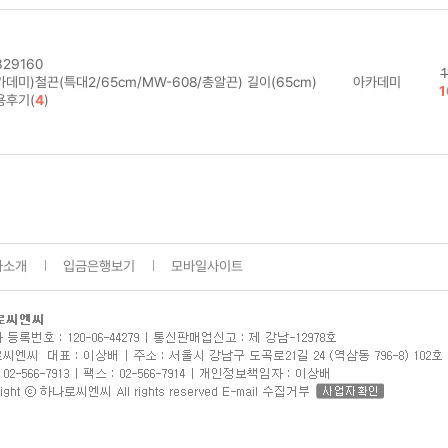
29160
1
데미)철끈(특대2/65cm/MW-608/총알끈) 길이(65cm)
아카데미
1
용후기(
4
)
사소개
입금은행보기
모바일사이트