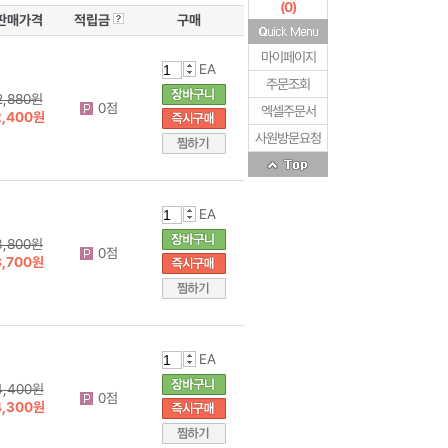
(
0
)
판매가격
적립금
구매
마이페이지
EA
주문조회
2,880원
0점
엑셀주문서
2,400원
사원방문요청
EA
3,800원
0점
3,700원
EA
4,400원
0점
4,300원