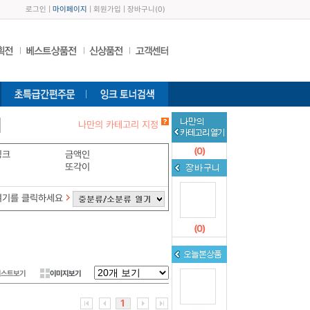
로그인
|
마이페이지
|
회원가입
|
장바구니
(
0
)
나만의 카테고리 지정
(
0
)
잉크
금액인
또각이
여기를 클릭하세요
(
0
)
리스트보기
이미지보기
1