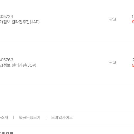
05724
1
판교
교)점보 칼라진주핀(JAP)
05763
판교
교)점보 실버침핀(JOP)
사소개
입금은행보기
모바일사이트