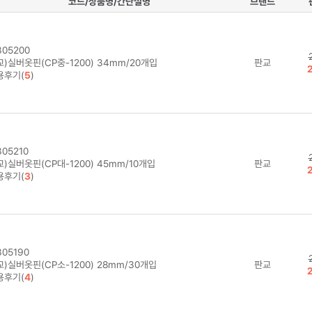
코드/상품명/간단설명
브랜드
05200
)실버옷핀(CP중-1200) 34mm/20개입
판교
용후기(
5
)
05210
)실버옷핀(CP대-1200) 45mm/10개입
판교
용후기(
3
)
05190
)실버옷핀(CP소-1200) 28mm/30개입
판교
용후기(
4
)