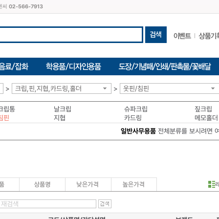
씨엔씨
02-566-7913
>
크립,핀,지협,카드링,홀더
>
옷핀/침핀
크립통
날크립
슈파크립
짚크립
침핀
지협
카드링
메모홀더
일반사무용품
전체분류를 보시려면 