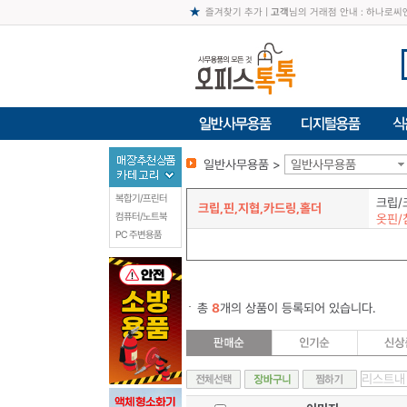
즐겨찾기 추가
|
고객
님의 거래점 안내 : 하나로
일반사무용품 >
일반사무용품
복합기/프린터
크립/
크립,핀,지협,카드링,홀더
컴퓨터/노트북
옷핀/
PC 주변용품
총
8
개의 상품이 등록되어 있습니다.