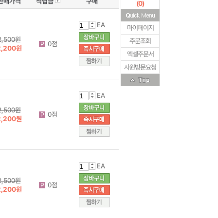
판매가격
적립금
구매
(
0
)
EA
마이페이지
2,500원
주문조회
0점
2,200원
엑셀주문서
사원방문요청
EA
2,500원
0점
2,200원
EA
2,500원
0점
2,200원