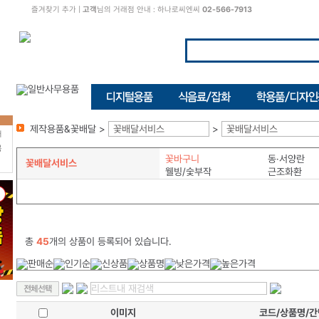
즐겨찾기 추가
|
고객
님의 거래점 안내 : 하나로씨엔씨
02-566-7913
제작용품&꽃배달 >
꽃배달서비스
>
꽃배달서비스
터
북
꽃바구니
동·서양란
꽃배달서비스
웰빙/숯부작
근조화환
총
45
개의 상품이 등록되어 있습니다.
이미지
코드/상품명/