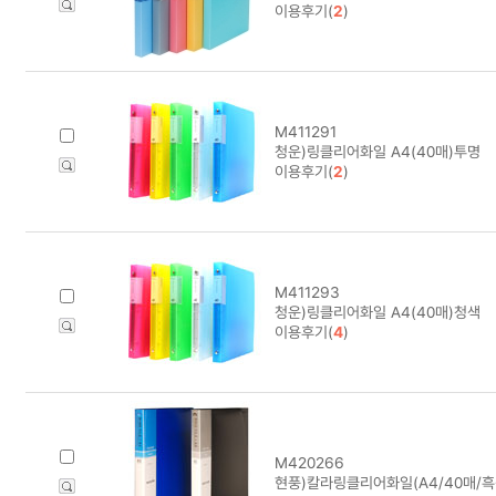
이용후기(
2
)
M411291
청운)링클리어화일 A4(40매)투명
이용후기(
2
)
M411293
청운)링클리어화일 A4(40매)청색
이용후기(
4
)
M420266
현풍)칼라링클리어화일(A4/40매/흑