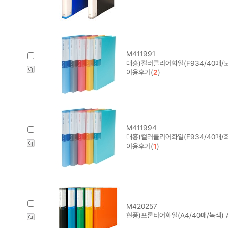
M411991
대흥)컬러클리어화일(F934/40매/노
이용후기(
2
)
M411994
대흥)컬러클리어화일(F934/40매/회
이용후기(
1
)
M420257
현풍)프론티어화일(A4/40매/녹색) 