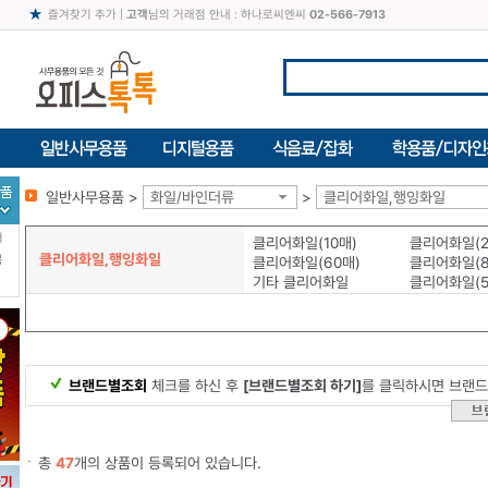
즐겨찾기 추가
|
고객
님의 거래점 안내 : 하나로씨엔씨
02-566-7913
일반사무용품 >
화일/바인더류
>
클리어화일,행잉화일
터
클리어화일(10매)
클리어화일(2
클리어화일,행잉화일
북
클리어화일(60매)
클리어화일(8
기타 클리어화일
클리어화일(5
브랜드별조회
체크를 하신 후
[브랜드별조회 하기]
를 클릭하시면 브랜드
총
47
개의 상품이 등록되어 있습니다.