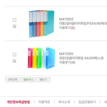
M411992
대흥)컬러클리어화일(F934/40매/분
이용후기(
2
)
M411295
청운)링클리어화일 A4(40매)노랑
이용후기(
4
)
개인정보취급방침
이용약관
회사소개
입금은행보기