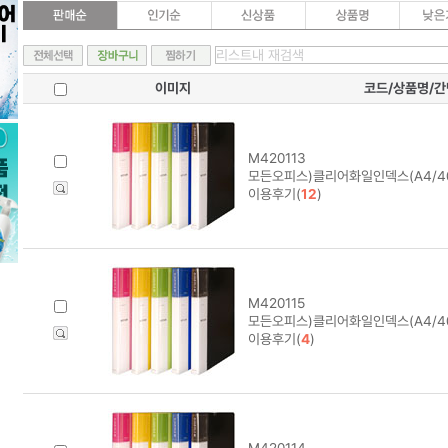
이미지
코드/상품명/
M420113
모든오피스)클리어화일인덱스(A4/4
이용후기(
12
)
M420115
모든오피스)클리어화일인덱스(A4/4
이용후기(
4
)
M420114