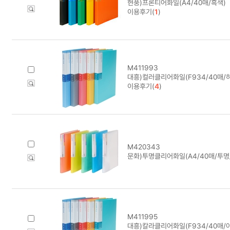
현풍)프론티어화일(A4/40매/흑색)
이용후기(
1
)
M411993
대흥)컬러클리어화일(F934/40매/하
이용후기(
4
)
M420343
문화)투명클리어화일(A4/40매/투명/
M411995
대흥)칼라클리어화일(F934/40매/아