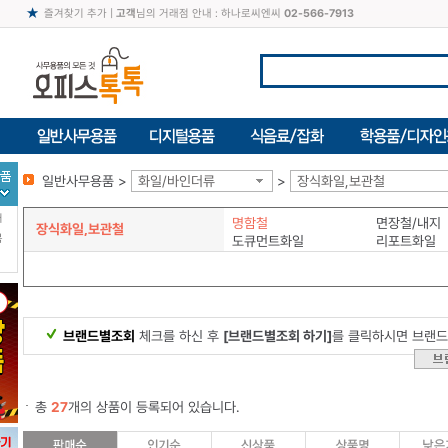
즐겨찾기 추가
|
고객
님의 거래점 안내 : 하나로씨엔씨
02-566-7913
일반사무용품 >
화일/바인더류
>
장식화일,보관철
터
명함철
면장철/내지
장식화일,보관철
북
도큐먼트화일
리포트화일
브랜드별조회
체크를 하신 후
[브랜드별조회 하기]
를 클릭하시면 브랜드
총
27
개의 상품이 등록되어 있습니다.