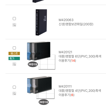
M420063
신생)명함보관화일(200장)
M420121
대흥)명함철 6단(PVC,300)흑색
이용후기(
14
)
M420111
대흥)명함철 4단(PVC,200)흑색
이용후기(
6
)