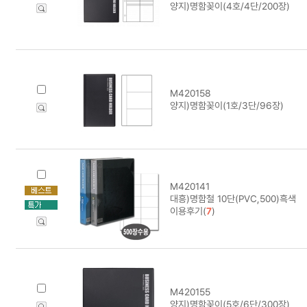
양지)명함꽂이(4호/4단/200장)
M420158
양지)명함꽂이(1호/3단/96장)
M420141
대흥)명함철 10단(PVC,500)흑색
이용후기(
7
)
M420155
양지)명함꽂이(5호/6단/300장)