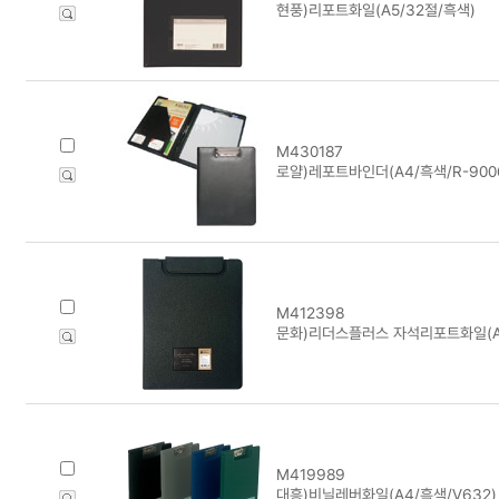
현풍)리포트화일(A5/32절/흑색)
M430187
로얄)레포트바인더(A4/흑색/R-900
M412398
문화)리더스플러스 자석리포트화일(A4
M419989
대흥)비닐레버화일(A4/흑색/V632)