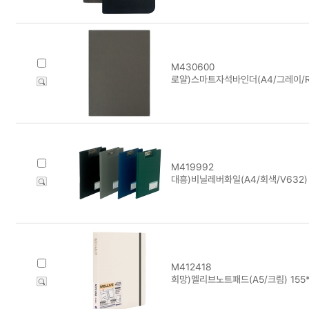
M430600
로얄)스마트자석바인더(A4/그레이/R-
M419992
대흥)비닐레버화일(A4/회색/V632)
M412418
희망)멜리브노트패드(A5/크림) 155*