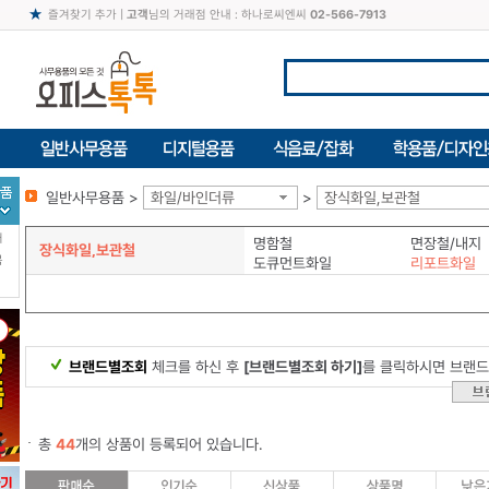
즐겨찾기 추가
|
고객
님의 거래점 안내 : 하나로씨엔씨
02-566-7913
일반사무용품 >
화일/바인더류
>
장식화일,보관철
터
명함철
면장철/내지
장식화일,보관철
북
도큐먼트화일
리포트화일
브랜드별조회
체크를 하신 후
[브랜드별조회 하기]
를 클릭하시면 브랜드
총
44
개의 상품이 등록되어 있습니다.