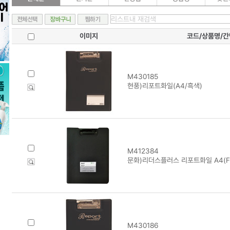
이미지
코드/상품명/
M430185
현풍)리포트화일(A4/흑색)
M412384
문화)리더스플러스 리포트화일 A4(F9
M430186