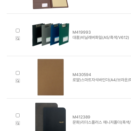
M419993
대흥)비닐레버화일(A5/흑색/V612)
M430594
로얄)스마트자석바인더(A4/브라운/R-
M412389
문화)리더스플러스 매니저폴더(흑색/F