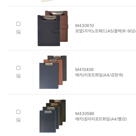
M430610
로얄)자석노트패드(A5/블랙/R-9024
M410406
메카)리포트화일(A4/검정색)
M430586
메카)칼라리포트화일(A4/빨강)