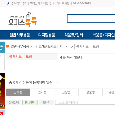
즐겨찾기 추가
|
고객
님의 거래점 안내 : 하나로씨엔씨
02-566-7913
일반사무용품 >
잉크/토너/카트리지
>
복사기토너,드럼
복사기토너,드럼
터
캐논 복사기토너
북
총
0
개의 상품이 등록되어 있습니다.