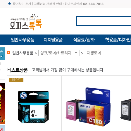
즐겨찾기 추가
|
고객
님의 거래점 안내 : 하나로씨엔씨
02-566-7913
일반사무용품 >
잉크/토너/카트리지
>
재생토너
터
고객님께서 가장 많이 구매하시는 상품입니다.
북