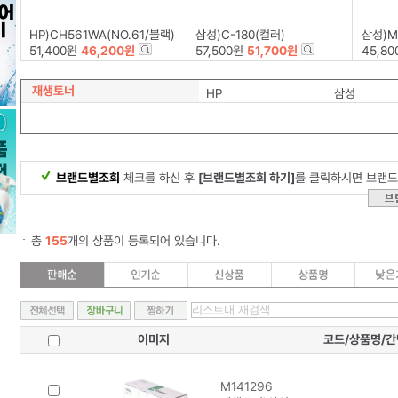
HP)CH561WA(NO.61/블랙)
삼성)C-180(컬러)
삼성)M
51,400원
46,200원
57,500원
51,700원
45,80
재생토너
HP
삼성
브랜드별조회
체크를 하신 후
[브랜드별조회 하기]
를 클릭하시면 브랜드
총
155
개의 상품이 등록되어 있습니다.
이미지
코드/상품명/
M141296