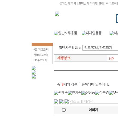
즐겨찾기 추가
|
고객
님의 거래점 안내 : 하나로
일반사무용품 >
잉크/토너/카트리지
복합기/프린터
컴퓨터/노트북
재생잉크
HP
PC 주변용품
총
3
개의 상품이 등록되어 있습니다.
이미지