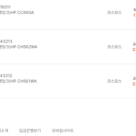
16011
1
생잉크)HP CC660A
코스모스
1
43213
2
생잉크)HP CH562WA
코스모스
2
43212
2
생잉크)HP CH561WA
코스모스
2
사소개
입금은행보기
모바일사이트