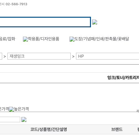
씨엔씨
02-566-7913
>
재생잉크
>
HP
잉크/토너/카트리
코드/상품명/간단설명
브랜드