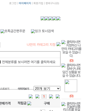
로그인
|
마이페이지
|
회원가입
|
장바구니
(
0
)
나만의 카테고리 지정
(
0
)
지
전체분류를 보시려면 여기를 클릭하세요
리스트보기
이미지보기
(
0
)
1
적립금
판매가격
구매