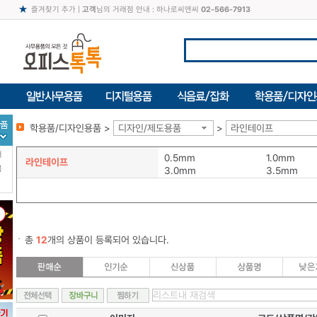
즐겨찾기 추가
|
고객
님의 거래점 안내 : 하나로씨엔씨
02-566-7913
학용품/디자인용품 >
디자인/제도용품
>
라인테이프
터
0.5mm
1.0mm
라인테이프
북
3.0mm
3.5mm
총
12
개의 상품이 등록되어 있습니다.