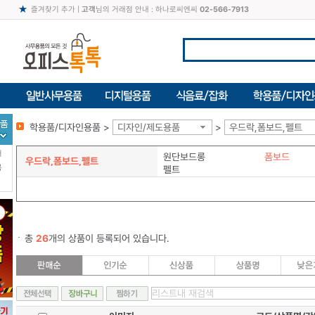
즐겨찾기 추가
|
고객
님의 거래점 안내 : 하나로씨엔씨
02-566-7913
학용품/디자인용품 >
디자인/제도용품
>
우드락,폼보드,펠트
터
원단보드롱
폼보드
우드락,폼보드,펠트
북
펠트
총
26
개의 상품이 등록되어 있습니다.