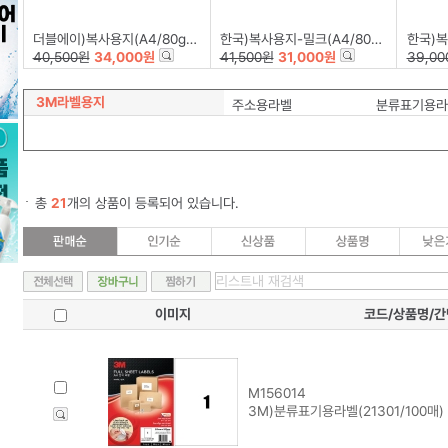
더블에이)복사용지(A4/80g/500매*5권)
한국)복사용지-밀크(A4/80g/500매*5권)
한국)복사용지
40,500원
34,000원
41,500원
31,000원
39,00
3M라벨용지
주소용라벨
분류표기용라
총
21
개의 상품이 등록되어 있습니다.
이미지
코드/상품명/
M156014
3M)분류표기용라벨(21301/100매)