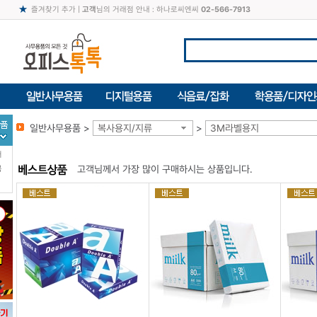
즐겨찾기 추가
|
고객
님의 거래점 안내 : 하나로씨엔씨
02-566-7913
일반사무용품 >
복사용지/지류
>
3M라벨용지
터
고객님께서 가장 많이 구매하시는 상품입니다.
북