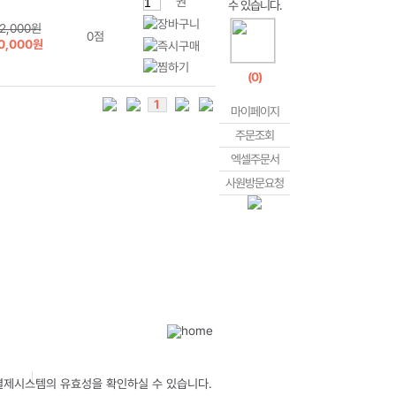
권
2,000원
0점
0,000원
(
0
)
1
마이페이지
주문조회
엑셀주문서
사원방문요청