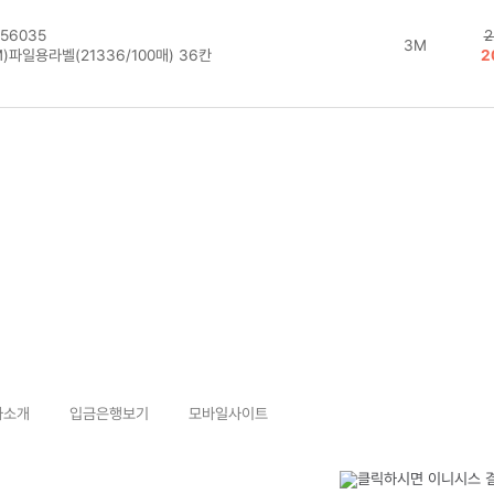
56035
2
3M
)파일용라벨(21336/100매) 36칸
2
사소개
입금은행보기
모바일사이트