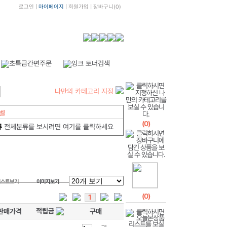
로그인
|
마이페이지
|
회원가입
|
장바구니
(
0
)
나만의 카테고리 지정
벨
(
0
)
류
전체분류를 보시려면 여기를 클릭하세요
리스트보기
이미지보기
(
0
)
1
적립금
판매가격
구매