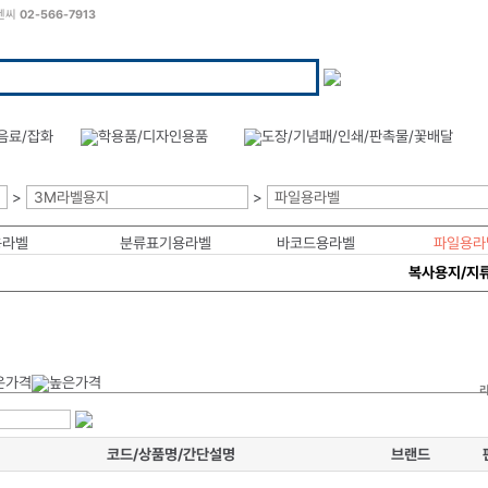
씨엔씨
02-566-7913
>
3M라벨용지
>
파일용라벨
용라벨
분류표기용라벨
바코드용라벨
파일용라
복사용지/지
코드/상품명/간단설명
브랜드