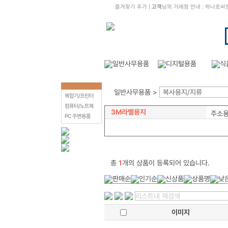
즐겨찾기 추가
|
고객
님의 거래점 안내 : 하나로
일반사무용품 >
복사용지/지류
복합기/프린터
컴퓨터/노트북
3M라벨용지
주소
PC 주변용품
총
1
개의 상품이 등록되어 있습니다.
이미지