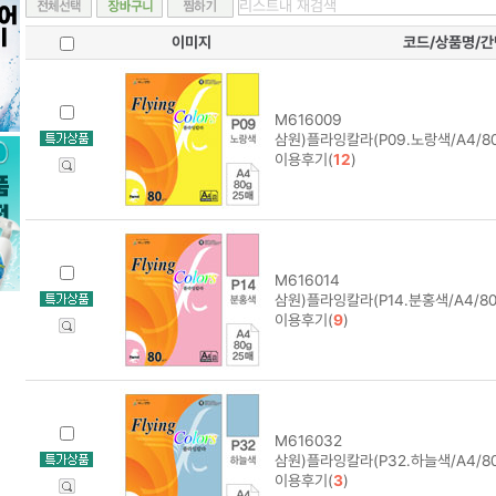
이미지
코드/상품명/
M616009
삼원)플라잉칼라(P09.노랑색/A4/80
이용후기(
12
)
M616014
삼원)플라잉칼라(P14.분홍색/A4/80
이용후기(
9
)
M616032
삼원)플라잉칼라(P32.하늘색/A4/80
이용후기(
3
)