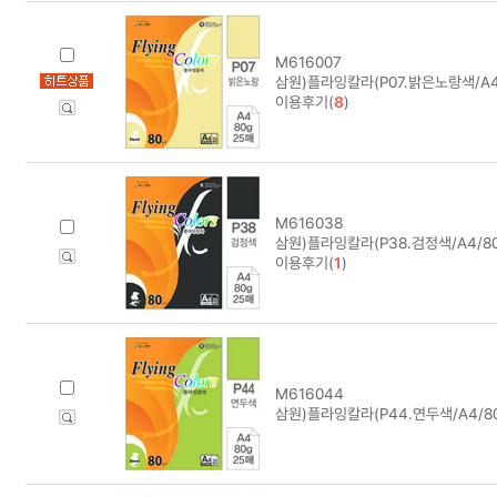
M616007
삼원)플라잉칼라(P07.밝은노랑색/A4/
이용후기(
8
)
M616038
삼원)플라잉칼라(P38.검정색/A4/80
이용후기(
1
)
M616044
삼원)플라잉칼라(P44.연두색/A4/80