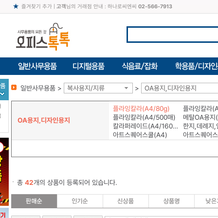
즐겨찾기 추가
|
고객
님의 거래점 안내 : 하나로씨엔씨
02-566-7913
일반사무용품 >
복사용지/지류
>
OA용지,디자인용지
터
플라잉칼라(A4/80g)
플라잉칼라(A4
북
플라잉칼라(A4/500매)
메탈OA용지(A
OA용지,디자인용지
칼라퍼레이드(A4/160g)
한지,데례지,
아트스퀘어스쿨(A4)
아트스퀘어스
총
42
개의 상품이 등록되어 있습니다.