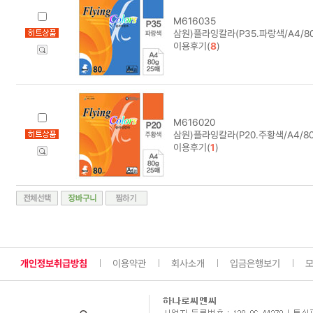
M616035
삼원)플라잉칼라(P35.파랑색/A4/80
이용후기(
8
)
M616020
삼원)플라잉칼라(P20.주황색/A4/80
이용후기(
1
)
개인정보취급방침
이용약관
회사소개
입금은행보기