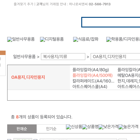
즐겨찾기 추가
|
고객
님의 거래점 안내 : 하나로씨엔씨
02-566-7913
일반사무용품 >
복사용지/지류
>
OA용지,디자인용지
터
북
플라잉칼라(A4/80g)
플라잉칼라(A4
플라잉칼라(A4/500매)
메탈OA용지(A
OA용지,디자인용지
칼라퍼레이드(A4/160g)
한지,데례지,
아트스퀘어스쿨(A4)
아트스퀘어스
총
8
개의 상품이 등록되어 있습니다.