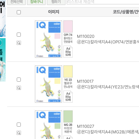
이미지
코드/상품명/
M110020
ⓓ몬디)칼라색지A4(OPI74/연분홍색/
M110017
ⓓ몬디)칼라색지A4(YE23/연노랑색/
M110027
ⓓ몬디)칼라색지A4(MG28//메론색/