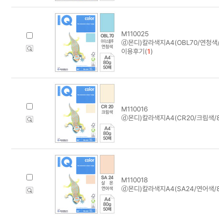
M110025
ⓓ몬디)칼라색지A4(OBL70/연청색/8
이용후기(
1
)
M110016
ⓓ몬디)칼라색지A4(CR20/크림색/8
M110018
ⓓ몬디)칼라색지A4(SA24/연어색/8