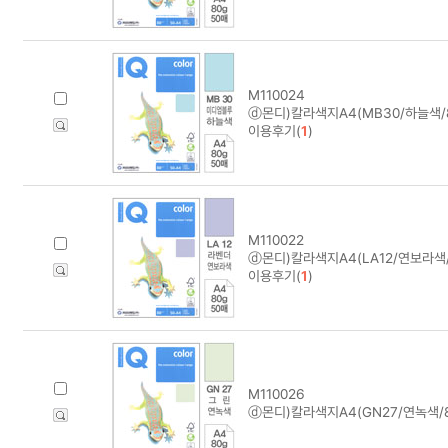
M110024
ⓓ몬디)칼라색지A4(MB30/하늘색/8
이용후기(
1
)
M110022
ⓓ몬디)칼라색지A4(LA12/연보라색/
이용후기(
1
)
M110026
ⓓ몬디)칼라색지A4(GN27/연녹색/8