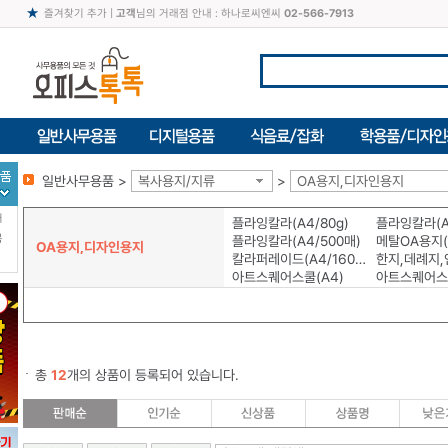
즐겨찾기 추가
|
고객
님의 거래점 안내 : 하나로씨엔씨
02-566-7913
일반사무용품 >
복사용지/지류
>
OA용지,디자인용지
터
플라잉칼라(A4/80g)
플라잉칼라(A4
북
플라잉칼라(A4/500매)
메탈OA용지(A
OA용지,디자인용지
칼라퍼레이드(A4/160g)
한지,데례지,
아트스퀘어스쿨(A4)
아트스퀘어스
총
12
개의 상품이 등록되어 있습니다.