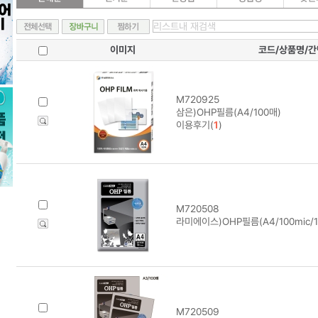
이미지
코드/상품명/
M720925
삼은)OHP필름(A4/100매)
이용후기(
1
)
M720508
라미에이스)OHP필름(A4/100mic/1
M720509