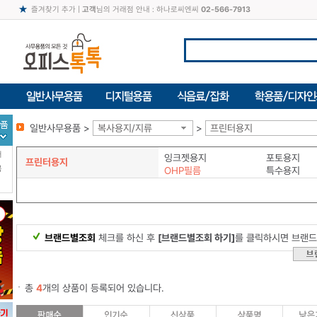
즐겨찾기 추가
|
고객
님의 거래점 안내 : 하나로씨엔씨
02-566-7913
일반사무용품 >
복사용지/지류
>
프린터용지
터
잉크젯용지
포토용지
프린터용지
북
OHP필름
특수용지
브랜드별조회
체크를 하신 후
[브랜드별조회 하기]
를 클릭하시면 브랜드
총
4
개의 상품이 등록되어 있습니다.