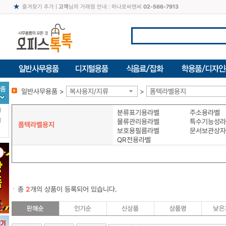
즐겨찾기 추가
|
고객
님의 거래점 안내 : 하나로씨엔씨
02-566-7913
일반사무용품 >
복사용지/지류
>
폼텍라벨용지
터
분류표기용라벨
주소용라벨
북
물류관리용라벨
특수기능성라
폼텍라벨용지
보호용필름라벨
문서보관상자
QR전용라벨
총
2
개의 상품이 등록되어 있습니다.