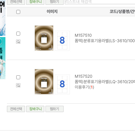
이미지
코드/상품명/
M157510
폼텍)분류표기용라벨(LS-3610/100
M157520
폼텍)분류표기용라벨(LQ-3610/20
이용후기(
1
)