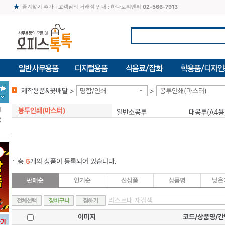
즐겨찾기 추가
|
고객
님의 거래점 안내 : 하나로씨엔씨
02-566-7913
제작용품&꽃배달 >
명함/인쇄
>
봉투인쇄(마스터)
봉투인쇄(마스터)
터
일반소봉투
대봉투(A4용
북
총
5
개의 상품이 등록되어 있습니다.
이미지
코드/상품명/