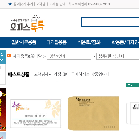
즐겨찾기 추가
|
고객
님의 거래점 안내 : 하나로씨엔씨
02-566-7913
제작용품&꽃배달 >
명함/인쇄
>
봉투(칼라)인쇄
터
고객님께서 가장 많이 구매하시는 상품입니다.
북