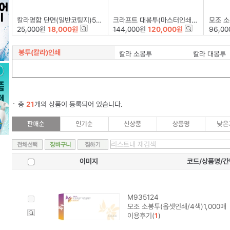
칼라명함 단면(일반코팅지)500매
크라프트 대봉투(마스터인쇄/1색/A4용)500매
모조 소봉
25,000원
18,000원
144,000원
120,000원
96,00
봉투(칼라)인쇄
칼라 소봉투
칼라 대봉투
총
21
개의 상품이 등록되어 있습니다.
이미지
코드/상품명/
M935124
모조 소봉투(옵셋인쇄/4색)1,000매
이용후기(
1
)