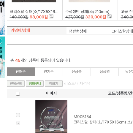
크리스탈 상패(소/17X5X16cm)
주석쟁반 상패(소/210mm)
고급 진
140,000원
98,000원
427,000원
320,000원
340,0
기념패/상패
쟁반형상패
크리스탈상패
총
45
개의 상품이 등록되어 있습니다.
이미지
코드/상품명/
M905154
크리스탈 상패(소/17X5X16cm) 소/