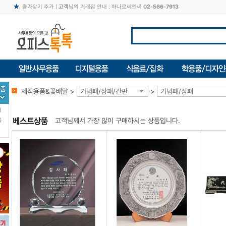
즐겨찾기 추가
|
고객
님의 거래점 안내 : 하나로씨엔씨
02-566-7913
제작용품&꽃배달 >
기념패/상패/간판
>
기념패/상패
터
고객님께서 가장 많이 구매하시는 상품입니다.
북