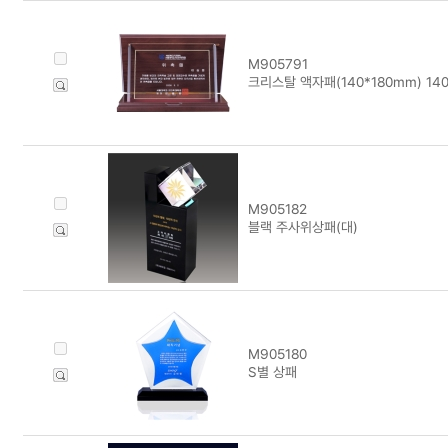
M905791
크리스탈 액자패(140*180mm) 14
M905182
블랙 주사위상패(대)
M905180
S별 상패