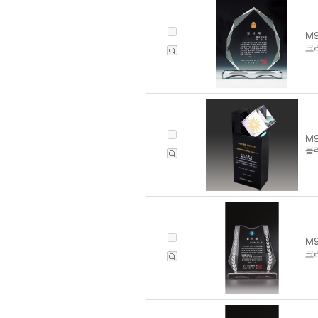
M9
크리
M9
블
M9
크리