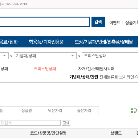
씨엔씨
02-566-7913
>
기념패/상패
>
크리스탈상패
형상패
크리스탈상패
자개/전사/메탈사각패
기념패/상패/간판
전체분류를 보시려면 
코드/상품명/간단설명
브랜드