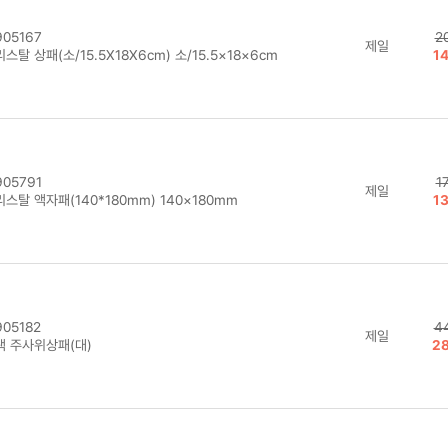
05167
2
제일
스탈 상패(소/15.5X18X6cm) 소/15.5×18×6cm
1
05791
1
제일
스탈 액자패(140*180mm) 140×180mm
1
05182
4
제일
랙 주사위상패(대)
2