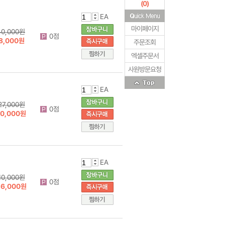
(
0
)
EA
마이페이지
40,000원
0점
8,000원
주문조회
엑셀주문서
사원방문요청
EA
27,000원
0점
70,000원
EA
10,000원
0점
56,000원