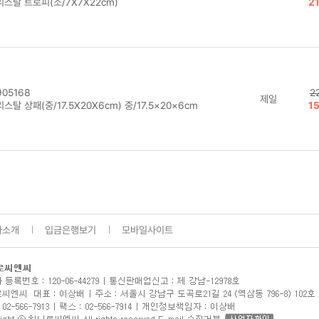
스탈 트로피(소/7X7X22cm)
2
05168
2
제일
스탈 상패(중/17.5X20X6cm) 중/17.5×20×6cm
1
사소개
입금은행보기
모바일사이트