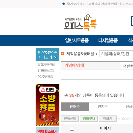
즐겨찾기 추가
|
고객
님의 거래점 안내 : 하나로
제작용품&꽃배달 >
기념패/상패/간판
기념패/상패
복합기/프린터
쟁반
컴퓨터/노트북
PC 주변용품
총
35
개의 상품이 등록되어 있습니다.
이미지