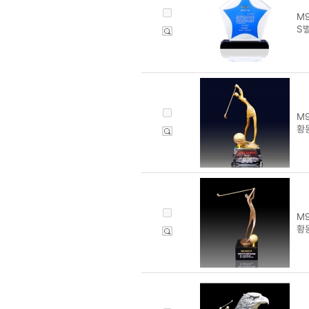
M9
S
M9
황
M9
황동