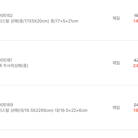
05152
1
제일
스탈 상패(중/17X5X20cm) 중/17×5×21cm
1
05181
4
제일
랙 주사위상패(중)
2
05169
2
제일
스탈 상패(대/19.5X22X6cm) 대/19.5×22×6cm
1