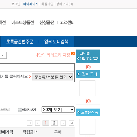
로그인
|
마이페이지
|
회원가입
|
장바구니
(
0
)
나만의 카테고리 지정
(
0
)
여기를 클릭하세요
(
0
)
리스트보기
이미지보기
1
2
판매가격
적립금
구매