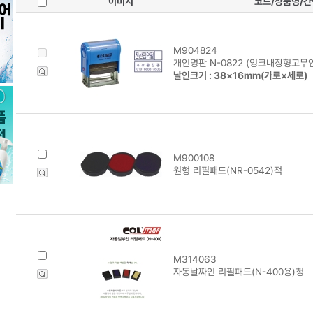
이미지
코드/상품명/
M904824
개인명판 N-0822 (잉크내장형고무인
날인크기 : 38×16mm(가로×세로)
M900108
원형 리필패드(NR-0542)적
M314063
자동날짜인 리필패드(N-400용)청