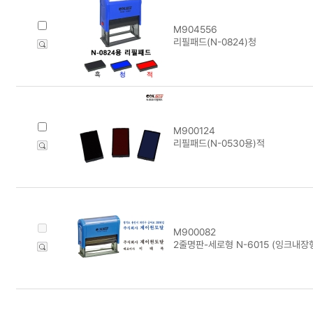
M904556
리필패드(N-0824)청
M900124
리필패드(N-0530용)적
M900082
2줄명판-세로형 N-6015 (잉크내장