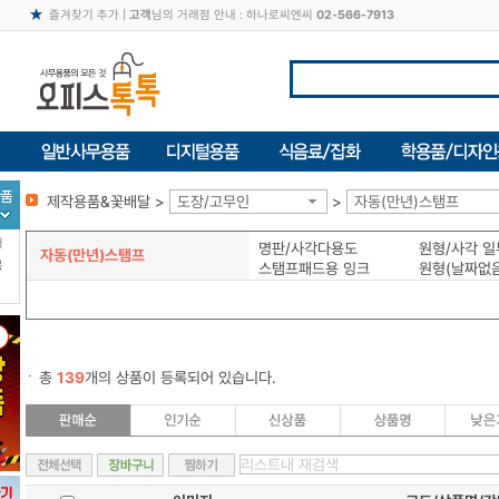
즐겨찾기 추가
|
고객
님의 거래점 안내 : 하나로씨엔씨
02-566-7913
제작용품&꽃배달 >
도장/고무인
>
자동(만년)스탬프
터
명판/사각다용도
자동(만년)스탬프
북
스탬프패드용 잉크
원형(날짜없음
총
139
개의 상품이 등록되어 있습니다.