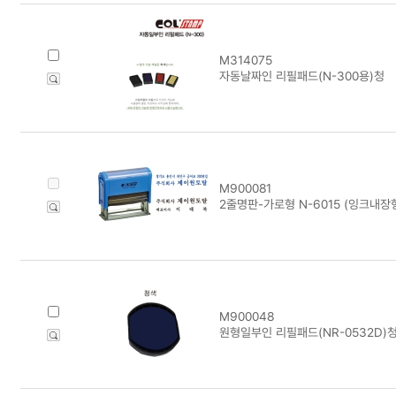
M314075
자동날짜인 리필패드(N-300용)청
M900081
2줄명판-가로형 N-6015 (잉크내장
M900048
원형일부인 리필패드(NR-0532D)